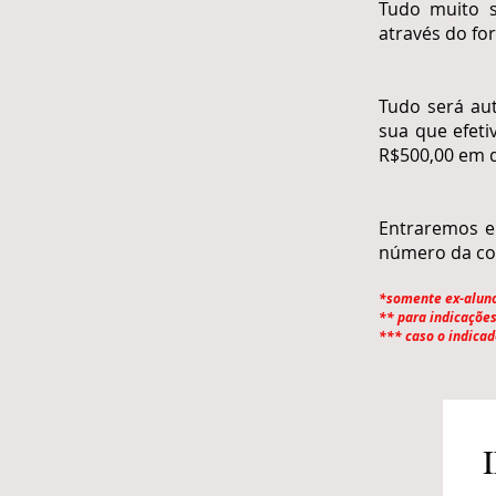
Tudo muito s
através do fo
Tudo será au
sua que efeti
R$500,00 em d
Entraremos em
número da con
*somente ex-aluno
** para indicações
*** caso o indicad