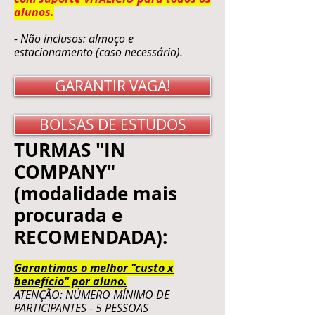
alunos.
- Não inclusos: almoço e
estacionamento (caso necessário).
GARANTIR VAGA!
BOLSAS DE ESTUDOS
TURMAS "IN
COMPANY"
(modalidade mais
procurada e
RECOMENDADA):
Garantimos o melhor "custo x
benefício" por aluno.
ATENÇÃO: NÚMERO MÍNIMO DE
PARTICIPANTES - 5 PESSOAS​