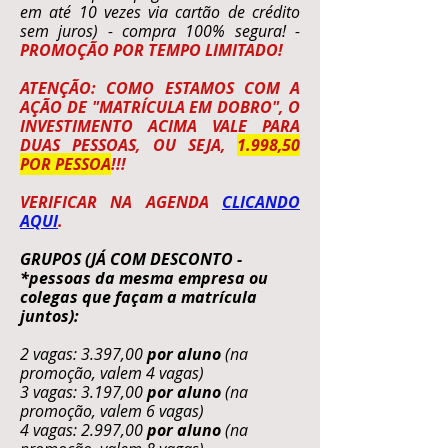
em até 10 vezes via cartão de crédito
sem juros) - compra 100% segura! -
PROMOÇÃO POR TEMPO LIMITADO!
ATENÇÃO: COMO ESTAMOS COM A
AÇÃO DE "MATRÍCULA EM DOBRO", O
INVESTIMENTO ACIMA VALE PARA
DUAS PESSOAS, OU SEJA,
1.998,50
POR PESSOA
!!!
VERIFICAR NA AGENDA
CLICANDO
AQUI
.
GRUPOS (JÁ COM DESCONTO -
*pessoas da mesma empresa ou
colegas que façam a matrícula
juntos):
2 vagas: 3.397,00
por aluno
(na
promoção, valem 4 vagas)
3 vagas: 3.197,00
por aluno
(na
promoção, valem 6 vagas)
4 vagas: 2.997,00
por aluno
(na