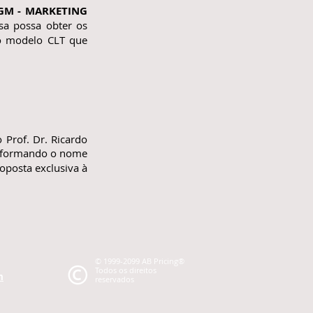
RGM - MARKETING
a possa obter os
 o modelo CLT que
 Prof. Dr. Ricardo
formando o nome
oposta exclusiva à
© 1999-2099 AB Pricing®
Todos os direitos
m
reservados