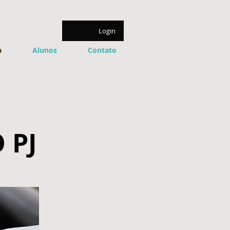
Login
a
Alunos
Contato
 PJ