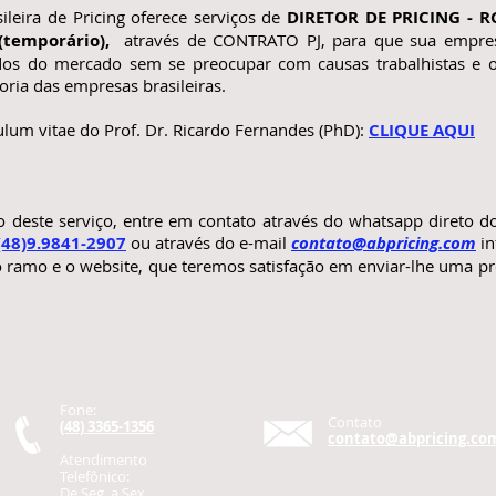
ileira de Pricing oferece serviços de
DIRETOR DE PRICING - 
temporário),
através de CONTRATO PJ, para que sua empres
dos do mercado sem se preocupar com causas trabalhistas e
ia das empresas brasileiras.
ulum vitae do Prof. Dr. Ricardo Fernandes (PhD):
CLIQUE AQUI
o deste serviço, entre em contato através do whatsapp direto do
(48)9.9841-2907
ou através do e-mail
contato@abpricing.com
in
 ramo e o website, que teremos satisfação em enviar-lhe uma pr
Fone:
Contato
(48) 3365-1356
contato@abpricing.co
Atendimento
Telefônico:
De Seg. a Sex.