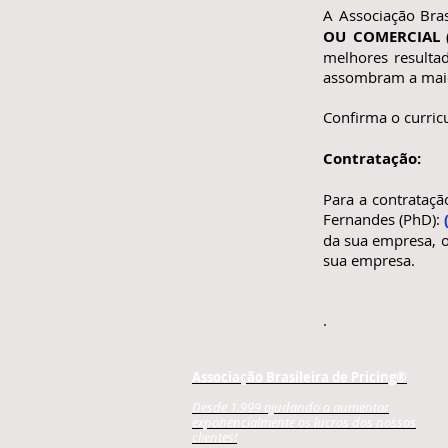
A Associação Bras
OU COMERCIAL (
melhores resulta
assombram a maior
​Confirma o curric
Contratação:
Para a contrataçã
Fernandes (PhD):
da sua empresa, o
sua empresa.
.
Associação Brasileira de Pricing®
Desde 1.999 ajudando a aumentar
exponencialmente os lucros dos nossos
clientes!